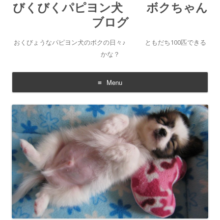
びくびくパピヨン犬 ボクちゃん
ブログ
おくびょうなパピヨン犬のボクの日々♪ ともだち100匹できる
かな？
Menu
Skip to content