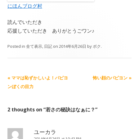
にほんブログ村
読んでいただき
応援していただき ありがとうごワン♪
Posted in
全て表示
,
日記
on
2014年6月26日
by
ボク
.
Post navigation
«
ママは恥ずかしいよ！パピヨ
怖い顔のパピヨン
»
ンぼくの目力
2 thoughts on “
若さの秘訣はなぁに？
”
ユーカラ
2014年6月26日 at 10:43 PM