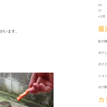
24
31
« 3月
最
がいます。
虹の
ボク
ボク
ショ
ボク
カ