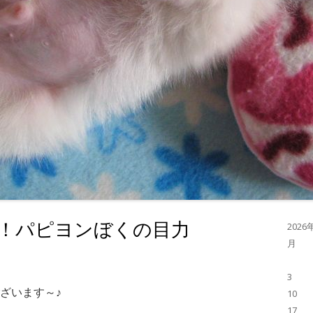
！パピヨンぼくの目力
2026
月
3
ざいます～♪
10
17