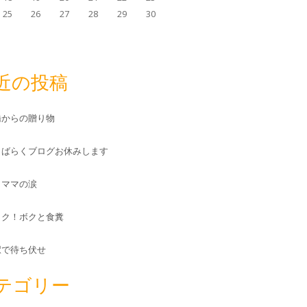
25
26
27
28
29
30
近の投稿
橋からの贈り物
しばらくブログお休みします
とママの涙
ック！ボクと食糞
駅で待ち伏せ
テゴリー