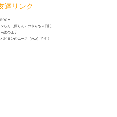
友達リンク
 ROOM
ヨンらん（蘭らん）のやんちゃ日記
と南国の王子
パピヨンのエース（Ace）です！