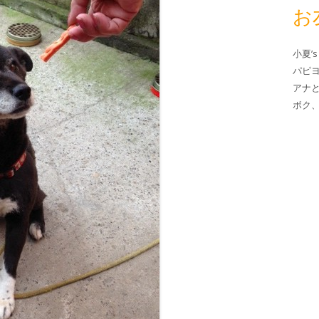
お
小夏’s
パピ
アナ
ボク、