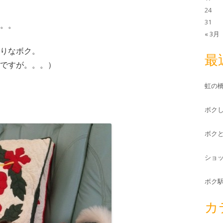
24
31
。。
« 3月
りなボク。
最
中ですが。。。）
虹の
ボク
ボク
ショ
ボク
カ