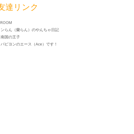
友達リンク
 ROOM
ヨンらん（蘭らん）のやんちゃ日記
と南国の王子
パピヨンのエース（Ace）です！