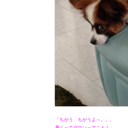
「ちがう ちがうよ～。。。
暑くってダウンってこと！」