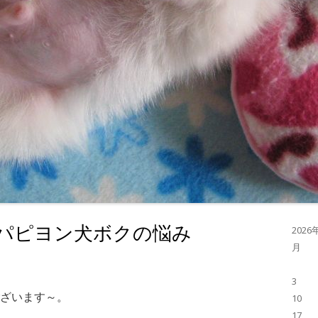
パピヨン犬ボクの悩み
2026
月
3
ざいます～。
10
17