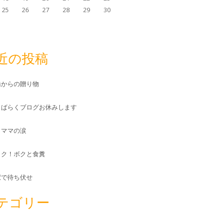
25
26
27
28
29
30
近の投稿
橋からの贈り物
しばらくブログお休みします
とママの涙
ック！ボクと食糞
駅で待ち伏せ
テゴリー