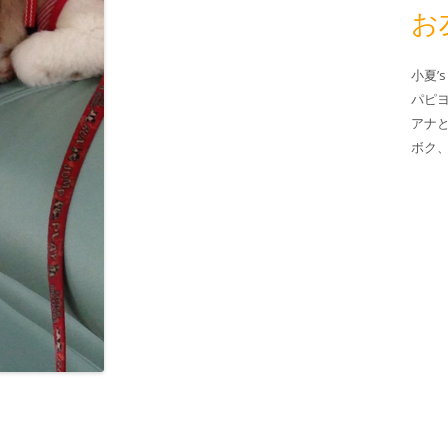
お
小夏’s
パピ
アナ
ボク、