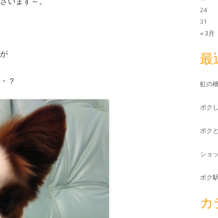
ざいます～。
24
31
« 3月
が
最
・？
虹の
ボク
ボク
ショ
ボク
カ