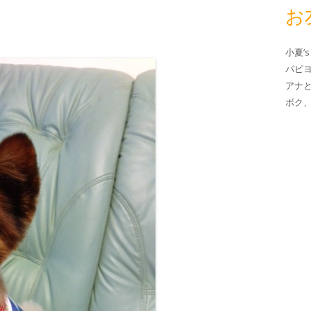
お
小夏’s
パピ
アナ
ボク、