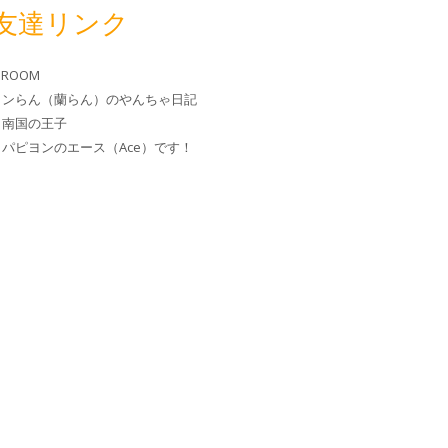
友達リンク
 ROOM
ヨンらん（蘭らん）のやんちゃ日記
と南国の王子
パピヨンのエース（Ace）です！