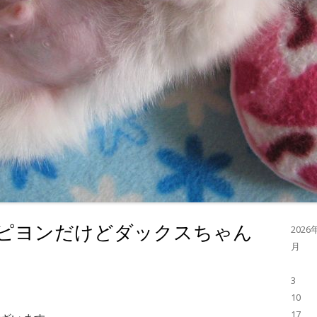
ピヨンだけどダックスちゃん
2026
月
3
10
17