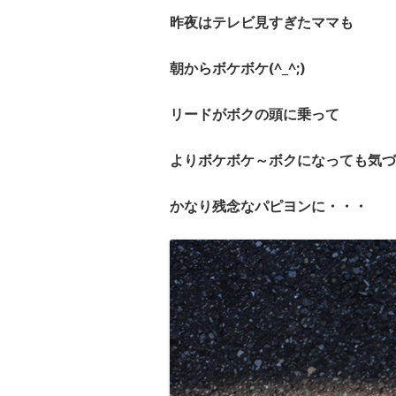
昨夜はテレビ見すぎたママも
朝からボケボケ(^_^;)
リードがボクの頭に乗って
よりボケボケ～ボクになっても気づ
かなり残念なパピヨンに・・・