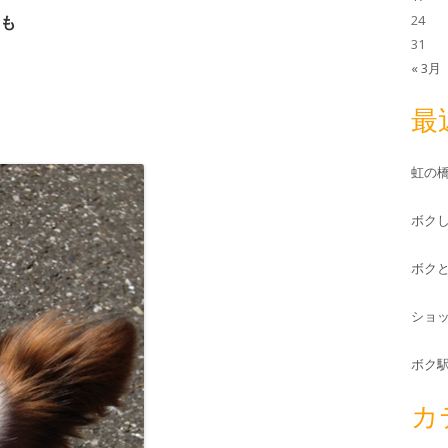
も
24
31
« 3月
最
虹の
ボク
ボク
ショ
ボク
カ