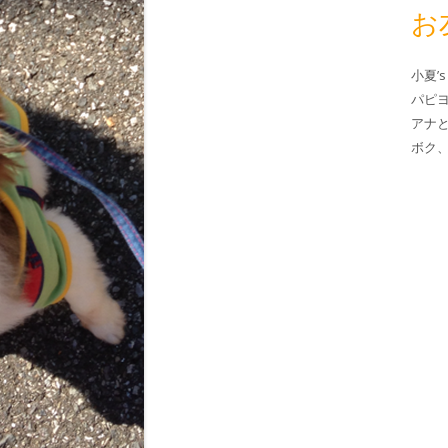
お
小夏’s
パピ
アナ
ボク、