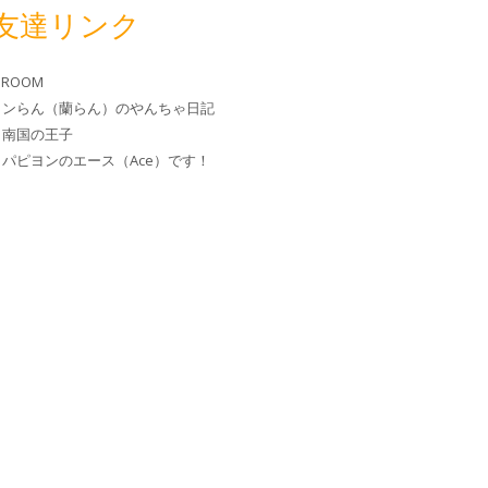
友達リンク
 ROOM
ヨンらん（蘭らん）のやんちゃ日記
と南国の王子
パピヨンのエース（Ace）です！