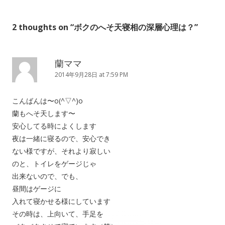
2 thoughts on “
ボクのへそ天寝相の深層心理は？
”
蘭ママ
2014年9月28日 at 7:59 PM
こんばんは〜o(^▽^)o
蘭もへそ天します〜
安心してる時によくします
夜は一緒に寝るので、安心でき
ない様ですが、それより寂しい
のと、トイレをゲージじゃ
出来ないので、でも、
昼間はゲージに
入れて寝かせる様にしています
その時は、上向いて、手足を