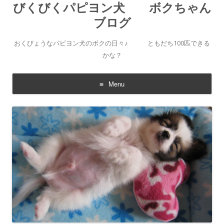
びくびくパピヨン犬 ボクちゃん
ブログ
おくびょうなパピヨン犬のボクの日々♪ ともだち100匹できる
かな？
Menu
Skip to content