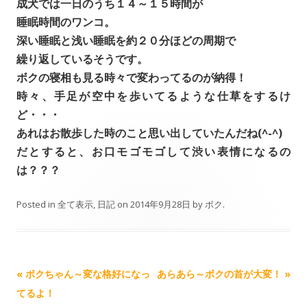
成犬では一日のうち１４～１５時間が
睡眠時間のワンコ。
深い睡眠と浅い睡眠を約２０分ほどの周期で
繰り返しているそうです。
ボクの寝相も見る時々で変わってるのが納得！
時々、手足が空中を歩いてるような仕草をするけ
ど・・・
あれはお散歩した時のこと思い出していたんだね(^-^)
だとすると、お口モゴモゴして渋い表情になるの
は？？？
Posted in
全て表示
,
日記
on
2014年9月28日
by
ボク
.
Post navigation
«
ボクちゃん～変な格好になっ
あらあら～ボクの首が大変！
»
てるよ！