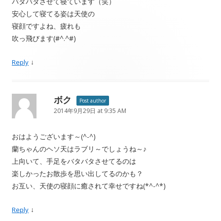
バタバタさせて寝ています（笑）
安心して寝てる姿は天使の
寝顔ですよね、疲れも
吹っ飛びます(#^.^#)
↓
Reply
ボク
Post author
2014年9月29日 at 9:35 AM
おはようございます～(^-^)
蘭ちゃんのヘソ天はラブリ～でしょうね～♪
上向いて、手足をバタバタさせてるのは
楽しかったお散歩を思い出してるのかも？
お互い、天使の寝顔に癒されて幸せですね(*^-^*)
↓
Reply