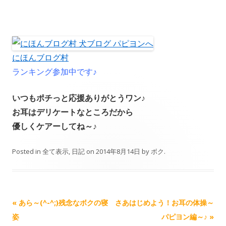
にほんブログ村
ランキング参加中です♪
いつもポチっと応援ありがとうワン♪
お耳はデリケートなところだから
優しくケアーしてね～♪
Posted in
全て表示
,
日記
on
2014年8月14日
by
ボク
.
Post navigation
«
あら～(^-^;)残念なボクの寝
さあはじめよう！お耳の体操～
姿
パピヨン編～♪
»