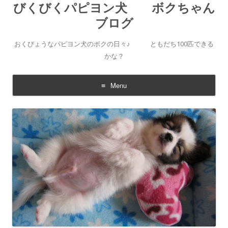
びくびくパピヨン犬 ボクちゃん
ブログ
おくびょうなパピヨン犬のボクの日々♪ ともだち100匹できる
かな？
Menu
Skip to content