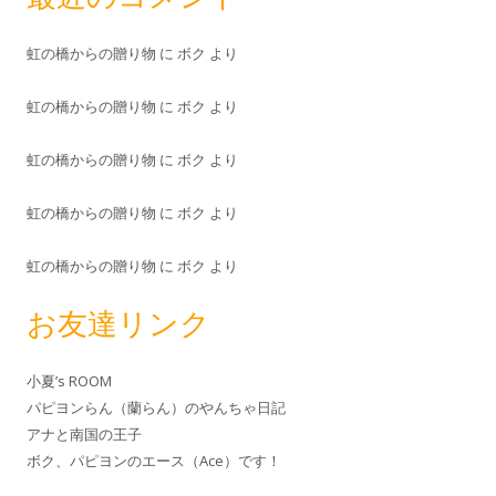
虹の橋からの贈り物
に
ボク
より
虹の橋からの贈り物
に
ボク
より
虹の橋からの贈り物
に
ボク
より
虹の橋からの贈り物
に
ボク
より
虹の橋からの贈り物
に
ボク
より
お友達リンク
小夏’s ROOM
パピヨンらん（蘭らん）のやんちゃ日記
アナと南国の王子
ボク、パピヨンのエース（Ace）です！