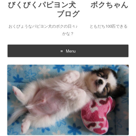
びくびくパピヨン犬 ボクちゃん
ブログ
おくびょうなパピヨン犬のボクの日々♪ ともだち100匹できる
かな？
Menu
Skip to content