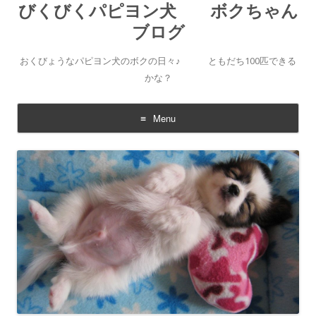
びくびくパピヨン犬 ボクちゃん
ブログ
おくびょうなパピヨン犬のボクの日々♪ ともだち100匹できる
かな？
Menu
Skip to content