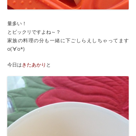
量多い！
とビックリですよね～？
家族の料理の分も一緒に下ごしらえしちゃってます
o(´∀`o*)
今日は
きたあかり
と