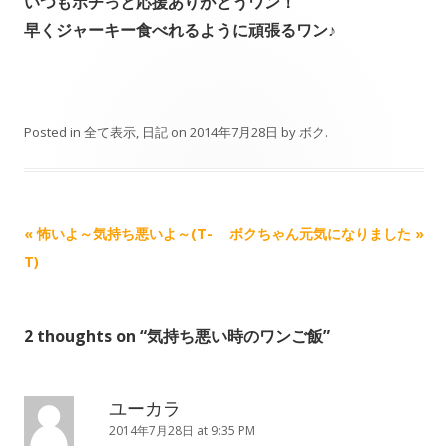
いつもポチっと応援ありがとうワン！
早くジャーキー食べれるように頑張るワン♪
Posted in
全て表示
,
日記
on
2014年7月28日
by
ボク
.
Post navigation
«
怖いよ～気持ち悪いよ～(T-
ボクちゃん元気になりました
»
T)
2 thoughts on “
気持ち悪い時のワンご飯
”
ユーカラ
2014年7月28日 at 9:35 PM