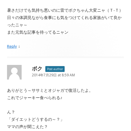
暑さだけでも気持ち悪いのに雷でボクちゃん大変ニャ（Ｔ-Ｔ）
日々の体調見ながら食事にも気をつけてくれる家族がいて良か
ったニャ～
また元気な記事を待ってるニャン
↓
Reply
ボク
Post author
2014年7月29日 at 8:59 AM
ありがとう～ササミとオジャガで復活したよ。
これでジャーキー食べられる♪
ん？
「ダイエットどうするの～？」
ママの声が聞こえた？