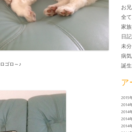
お兄
全て
家族
日記
未分
病気
ロゴロ～♪
誕生
ア
2015
2014
2014
2014
2014