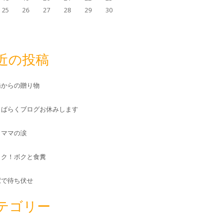
25
26
27
28
29
30
近の投稿
橋からの贈り物
しばらくブログお休みします
とママの涙
ック！ボクと食糞
駅で待ち伏せ
テゴリー