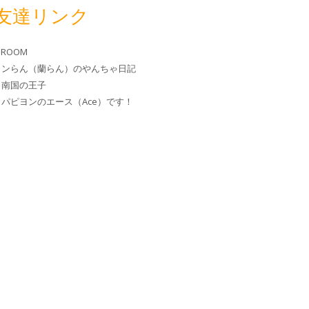
友達リンク
 ROOM
ヨンらん（蘭らん）のやんちゃ日記
と南国の王子
パピヨンのエース（Ace）です！