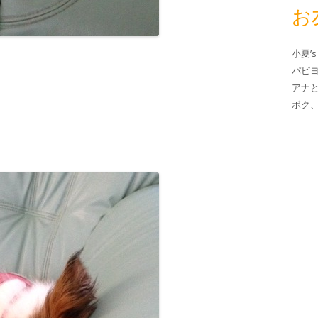
お
小夏’s
パピ
アナ
ボク、