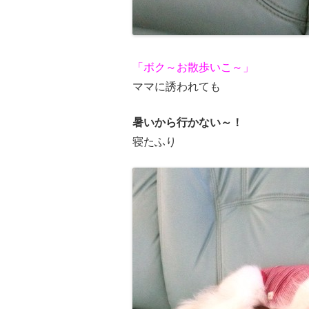
「ボク～お散歩いこ～」
ママに誘われても
暑いから行かない～！
寝たふり