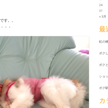
24
31
« 3月
です。。
・・・
最
虹の
ボク
ボク
ショ
ボク
カ