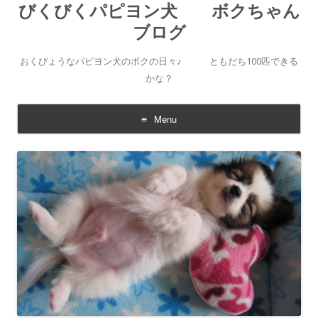
びくびくパピヨン犬 ボクちゃん
ブログ
おくびょうなパピヨン犬のボクの日々♪ ともだち100匹できる
かな？
Menu
Skip to content