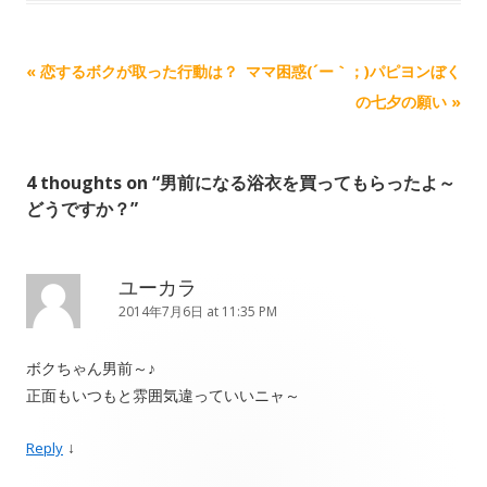
Post navigation
«
恋するボクが取った行動は？
ママ困惑(´ー｀；)パピヨンぼく
の七夕の願い
»
4 thoughts on “
男前になる浴衣を買ってもらったよ～
どうですか？
”
ユーカラ
2014年7月6日 at 11:35 PM
ボクちゃん男前～♪
正面もいつもと雰囲気違っていいニャ～
↓
Reply