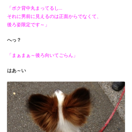
「ボク背中丸まってるし…
それに男前に見えるのは正面からでなくて、
後ろ姿限定です～」
へっ？
「まぁまぁ～後ろ向いてごらん」
はあ～い