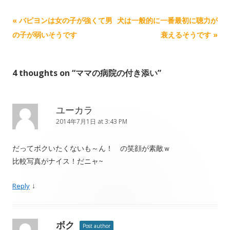
Post navigation
«
パピヨンは女の子が強くて男
犬は一般的に一番最初に聴力が
の子が弱いそうです
衰えるそうです
»
4 thoughts on “
ママの病院の付き添い
”
ユーカラ
2014年7月1日 at 3:43 PM
だってボクいたくないも～ん！ の笑顔が素敵ｗ
比較写真がナイス！だニャ~
↓
Reply
ボク
Post author