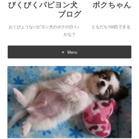
びくびくパピヨン犬 ボクちゃん
ブログ
おくびょうなパピヨン犬のボクの日々♪ ともだち100匹できる
かな？
Menu
Skip to content