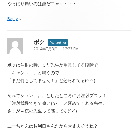
やっぱり痛いのは嫌だニャ～・・・
↓
Reply
ボク
Post author
2014年7月3日 at 12:23 PM
ボクは注射の時、まだ先生が用意してる段階で
「キャン～！」と鳴くので、
「まだ何もしてません！」と怒られてる(^-^;)
それでシュン。。。としたところにお注射プスッ！
「注射我慢できて偉いね～」と褒めてくれる先生。
さすが～桜の先生って感じです(^-^)
ユーちゃんはお利口さんだから大丈夫そうね？