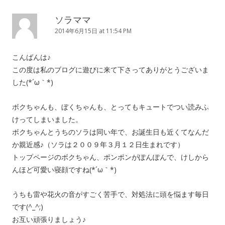
ソラママ
2014年6月15日 at 11:54 PM
こんばんは♪
この度は私のブログに遊びに来て下さってありがとうございま
した(*´ω｀*)
ボクちゃんも、ぼくちゃんも、とってもキュートでつい読みふ
けってしまいました。
ボクちゃんとうちのソラは同い年で、お誕生日も近くてなんだ
か親近感♪（ソラは２００９年３月１２日生まれです）
トップページのボクちゃん、ポンポンがぽんぽんで、けしから
んほど可愛い寝顔ですね(*´ω｀*)
うちも雷や花火の音がすごく苦手で、対処法に頭を悩ます毎日
です(^_^;)
お互い頑張りましょう♪