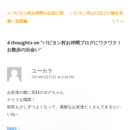
Post navigation
«
パピヨン村お仲間のお話に同
パピヨン耳は口ほどに物を言
感！笑顔編
う？
»
4 thoughts on “
パピヨン村お仲間ブログにワクワク！
お散歩の出会い
”
ユーカラ
2014年6月15日 at 9:49 PM
お友達の横に笑顔のボクちゃん
ナイスな構図！
病気も少しずつよくなって、素敵なお友達たくさんできるとい
いね～
↓
Reply