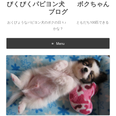
びくびくパピヨン犬 ボクちゃん
ブログ
おくびょうなパピヨン犬のボクの日々♪ ともだち100匹できる
かな？
Menu
Skip to content