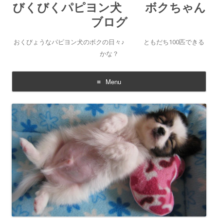
びくびくパピヨン犬 ボクちゃん
ブログ
おくびょうなパピヨン犬のボクの日々♪ ともだち100匹できる
かな？
Menu
Skip to content